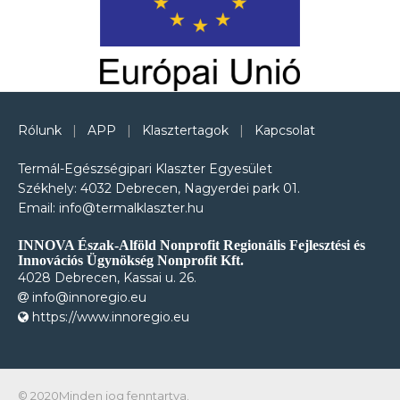
Rólunk
|
APP
|
Klasztertagok
|
Kapcsolat
Termál-Egészségipari Klaszter Egyesület
Székhely: 4032 Debrecen, Nagyerdei park 01.
Email: info@termalklaszter.hu
INNOVA Észak-Alföld Nonprofit Regionális Fejlesztési és
Innovációs Ügynökség Nonprofit Kft.
4028 Debrecen, Kassai u. 26.
info@innoregio.eu
https://www.innoregio.eu
© 2020Minden jog fenntartva.