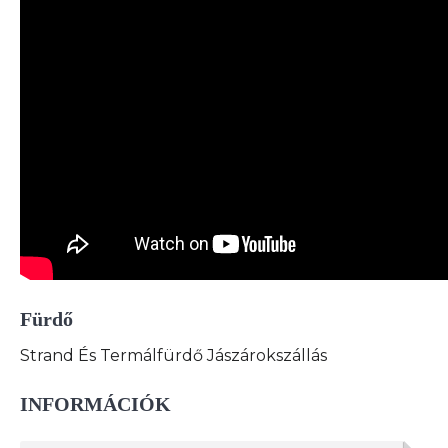
Fürdő
Strand És Termálfürdő Jászárokszállás
INFORMÁCIÓK