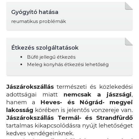
Gyógyító hatása
reumatikus problémák
Étkezés szolgáltatások
Büfé jellegű étkezés
Meleg konyhás étkezési lehetőség
Jászárokszállás
természeti és közlekedési
adottságai miatt
nemcsak a jászsági
,
hanem a
Heves- és Nógrád- megyei
lakosság
körében is jelentős vonzereje van.
Jászárokszállás Termál- és Strandfürdő
tartalmas kikapcsolódásra nyújt lehetőséget
kedves vendégeinknek.