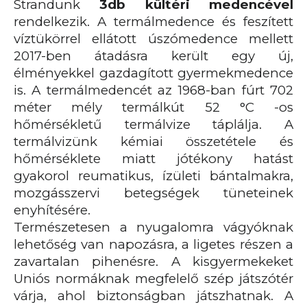
Strandunk
3db kültéri medencével
rendelkezik. A termálmedence és feszített
víztükörrel ellátott úszómedence mellett
2017-ben átadásra került egy új,
élményekkel gazdagított gyermekmedence
is. A termálmedencét az 1968-ban fúrt
702
méter
mély termálkút 52 °C -os
hőmérsékletű termálvize táplálja. A
termálvizünk kémiai összetétele és
hőmérséklete miatt jótékony hatást
gyakorol reumatikus, ízületi bántalmakra,
mozgásszervi betegségek tüneteinek
enyhítésére.
Természetesen a nyugalomra vágyóknak
lehetőség van napozásra, a ligetes részen a
zavartalan pihenésre. A kisgyermekeket
Uniós normáknak megfelelő szép játszótér
várja, ahol biztonságban játszhatnak. A