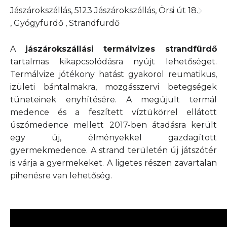
Jászárokszállás, 5123 Jászárokszállás, Örsi út 18.
, Gyógyfürdő
, Strandfürdő
A
jászárokszállási termálvizes strandfürdő
tartalmas kikapcsolódásra nyújt lehetőséget.
Termálvize jótékony hatást gyakorol reumatikus,
izületi bántalmakra, mozgásszervi betegségek
tüneteinek enyhítésére. A megújult termál
medence és a feszített víztükörrel ellátott
úszómedence mellett 2017-ben átadásra került
egy új, élményekkel gazdagított
gyermekmedence. A strand területén új játszótér
is várja a gyermekeket. A ligetes részen zavartalan
pihenésre van lehetőség.