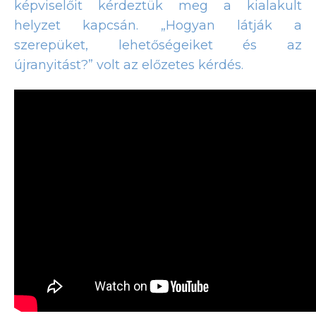
képviselőit kérdeztük meg a kialakult
helyzet kapcsán. „Hogyan látják a
szerepüket, lehetőségeiket és az
újranyitást?” volt az előzetes kérdés.