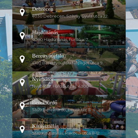
Debrecen
4030 Debrecen, Szávay Gyula utca 22.
Hajdúnánás
4080 Hajdúnánás, Fürdő u. 7.
Berettyóújfalu
4100 Berettyóújfalu Népliget utca 9.
Nyírbátor
Nyírbátor, Fürdő utca 1, 4300
Berekfürdő
5309 Berekfürdő, berek tér 11.
Kisújszállás
5310 Kisújszállás, Rákoczi utca 8-12