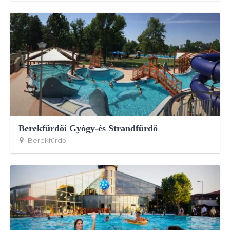
Berekfürdői Gyógy-és Strandfürdő
Berekfürdő