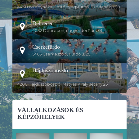
4431 Nyíregyháza-Sóstógyógyfürdő, Szódaház u. 18.
Debrecen
4032 Debrecen, nagyerdei Park 01.
Cserkefürdő
5465 Cserkeszőlő, Fürdő u. 25.
Hajdúszoboszló
4200 Hajdúszoboszló, Mátyás Király sétány 25.
VÁLLALKOZÁSOK ÉS
KÉPZŐHELYEK