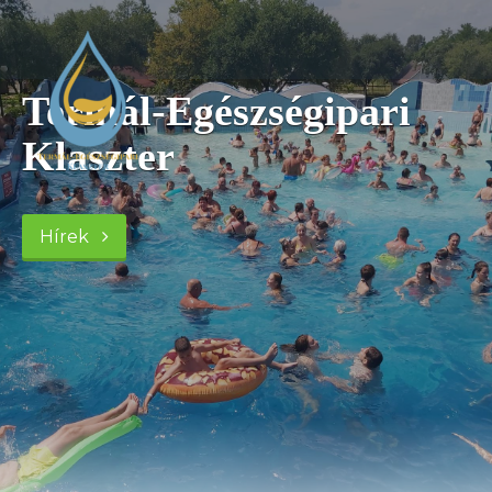
Termál-Egészségipari
Klaszter
Hírek