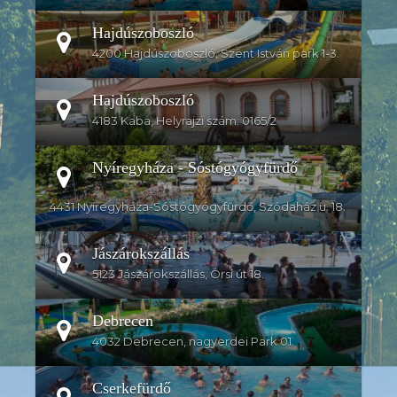
Hajdúszoboszló
4200 Hajdúszoboszló, Szent István park 1-3.
Hajdúszoboszló
4183 Kaba, Helyrajzi szám: 0165/2
Nyíregyháza - Sóstógyógyfürdő
4431 Nyíregyháza-Sóstógyógyfürdő, Szódaház u. 18.
Jászárokszállás
5123 Jászárokszállás, Örsi út 18.
Debrecen
4032 Debrecen, nagyerdei Park 01.
Cserkefürdő