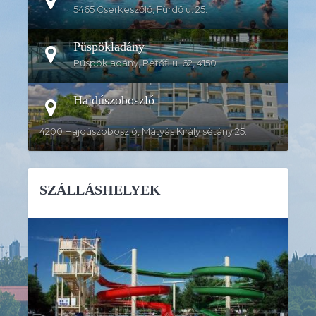
5465 Cserkeszőlő, Fürdő u. 25.
Püspökladány
Püspökladány, Petőfi u. 62, 4150
Hajdúszoboszló
4200 Hajdúszoboszló, Mátyás Király sétány 25.
SZÁLLÁSHELYEK
RÉSZLETEK