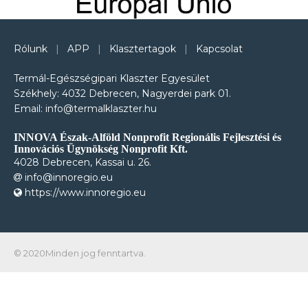
Rólunk
|
APP
|
Klasztertagok
|
Kapcsolat
Termál-Egészségipari Klaszter Egyesület
Székhely: 4032 Debrecen, Nagyerdei park 01.
Email: info@termalklaszter.hu
INNOVA Észak-Alföld Nonprofit Regionális Fejlesztési és
Innovációs Ügynökség Nonprofit Kft.
4028 Debrecen, Kassai u. 26.
info@innoregio.eu
https://www.innoregio.eu
© 2020Minden jog fenntartva.