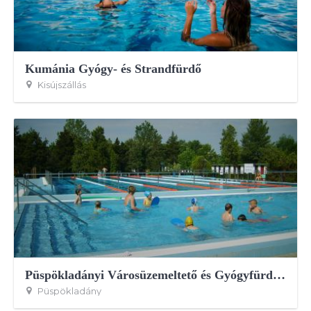
Kumánia Gyógy- és Strandfürdő
Kisújszállás
Püspökladányi Városüzemeltető és Gyógyfürdő Kft.
Püspökladány