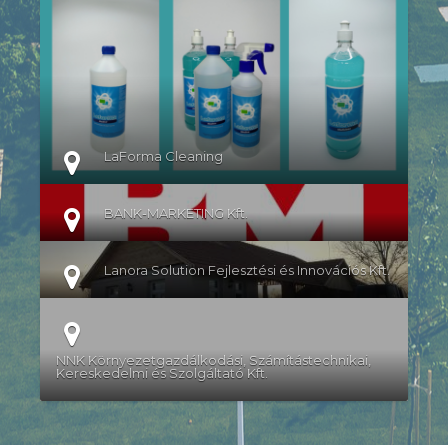
RÉSZLETEK
LaForma Cleaning
BANK-MARKETING Kft.
Lanora Solution Fejlesztési és Innovációs Kft.
NNK Környezetgazdálkodási, Számítástechnikai,
Kereskedelmi és Szolgáltató Kft.