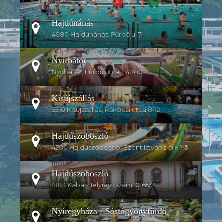
Hajdúnánás
4080 Hajdúnánás, Fürdő u. 7.
Nyírbátor
Nyírbátor, Fürdő utca 1, 4300
Kisújszállás
5310 Kisújszállás, Rákoczi utca 8-12
Hajdúszoboszló
4200 Hajdúszoboszló, Szent István park 1-3.
Hajdúszoboszló
4183 Kaba, Helyrajzi szám: 0165/2
Nyíregyháza - Sóstógyógyfürdő