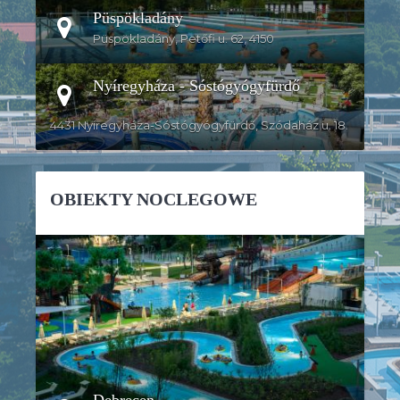
Püspökladány
Püspökladány, Petőfi u. 62, 4150
Nyíregyháza - Sóstógyógyfürdő
4431 Nyíregyháza-Sóstógyógyfürdő, Szódaház u. 18.
OBIEKTY NOCLEGOWE
SZCZEGÓŁY
Debrecen