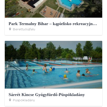
Park Termalny Bihar – kąpielisko rekreacyjne i termalne
Berettyóújfalu
Sárrét Kincse Gyógyfürdő-Püspökladány
Püspökladány