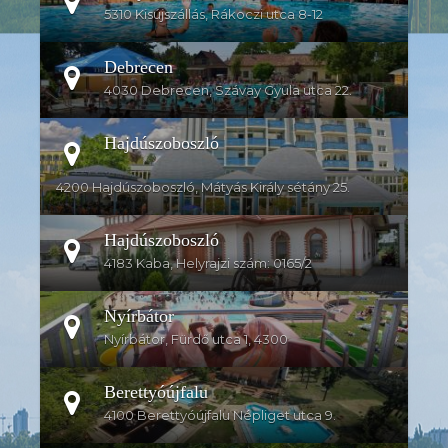
5310 Kisújszállás, Rákoczi utca 8-12
Debrecen
4030 Debrecen, Szávay Gyula utca 22.
Hajdúszoboszló
4200 Hajdúszoboszló, Mátyás Király sétány 25.
Hajdúszoboszló
4183 Kaba, Helyrajzi szám: 0165/2
Nyírbátor
Nyírbátor, Fürdő utca 1, 4300
Berettyóújfalu
4100 Berettyóújfalu Népliget utca 9.