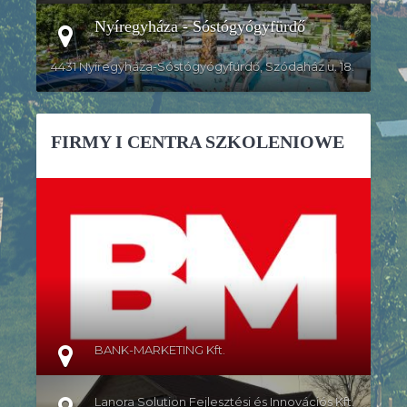
Nyíregyháza - Sóstógyógyfürdő
4431 Nyíregyháza-Sóstógyógyfürdő, Szódaház u. 18.
FIRMY I CENTRA SZKOLENIOWE
SZCZEGÓŁY
BANK-MARKETING Kft.
Lanora Solution Fejlesztési és Innovációs Kft.