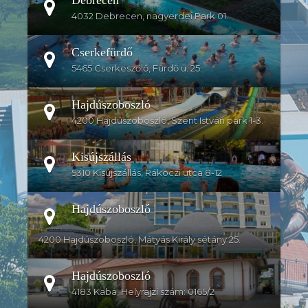
4032 Debrecen, nagyerdei Park 01.
Cserkefürdő
5465 Cserkeszőlő, Fürdő u. 25.
Hajdúszoboszló
4200 Hajdúszoboszló, Szent István park 1-3.
Kisújszállás
5310 Kisújszállás, Rákoczi utca 8-12
Hajdúszoboszló
4200 Hajdúszoboszló, Mátyás Király sétány 25.
Hajdúszoboszló
4183 Kaba, Helyrajzi szám: 0165/2