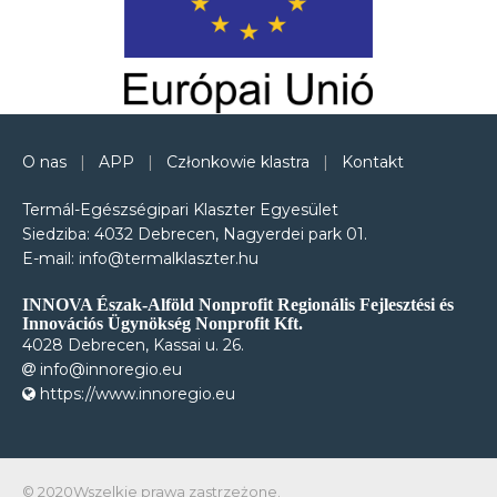
O nas
|
APP
|
Członkowie klastra
|
Kontakt
Termál-Egészségipari Klaszter Egyesület
Siedziba: 4032 Debrecen, Nagyerdei park 01.
E-mail: info@termalklaszter.hu
INNOVA Észak-Alföld Nonprofit Regionális Fejlesztési és
Innovációs Ügynökség Nonprofit Kft.
4028 Debrecen, Kassai u. 26.
info@innoregio.eu
https://www.innoregio.eu
© 2020Wszelkie prawa zastrzeżone.