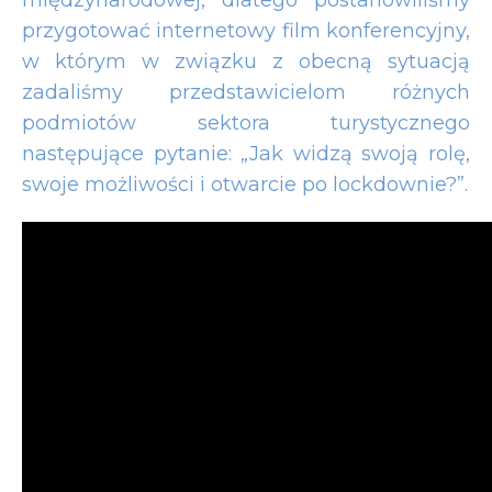
przygotować internetowy film konferencyjny,
w którym w związku z obecną sytuacją
zadaliśmy przedstawicielom różnych
podmiotów sektora turystycznego
następujące pytanie: „Jak widzą swoją rolę,
swoje możliwości i otwarcie po lockdownie?”.