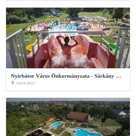
Nyírbátor Város Önkormányzata - Sárkány Wellness és Gyógyfürdő
Nyírbátor