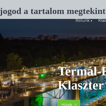
 jogod a tartalom megtekint
Rólunk
Kla
Termál-Egészségip
Klaszter
Hírek