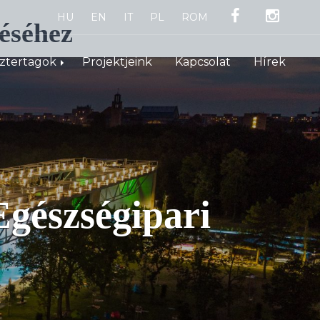
HU
EN
IT
PL
ROM
éséhez
sztertagok
Projektjeink
Kapcsolat
Hírek
ari