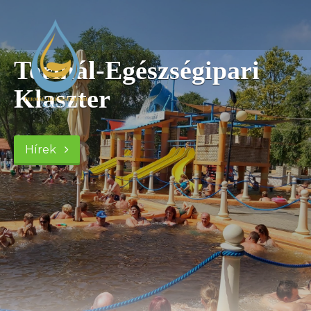
Termál-Egészségipari
Klaszter
Hírek