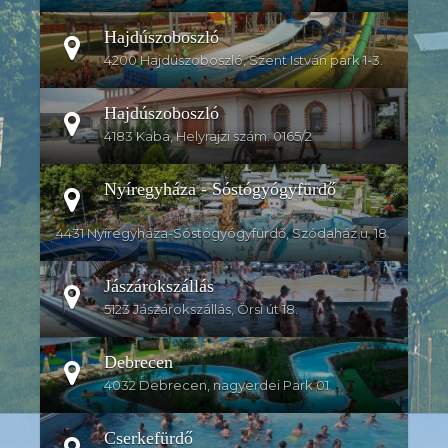
Hajdúszoboszló
4200 Hajdúszoboszló, Szent István park 1-3.
Hajdúszoboszló
4183 Kaba, Helyrajzi szám: 0165/2
Nyíregyháza - Sóstógyógyfürdő
4431 Nyíregyháza-Sóstógyógyfürdő, Szódaház u. 18.
Jászárokszállás
5123 Jászárokszállás, Örsi út 18.
Debrecen
4032 Debrecen, nagyerdei Park 01.
Cserkefürdő