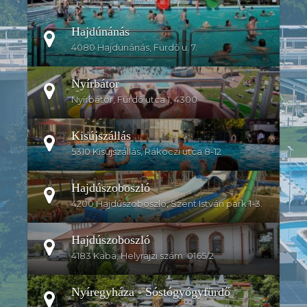
Hajdúnánás
4080 Hajdúnánás, Fürdő u. 7.
Nyírbátor
Nyírbátor, Fürdő utca 1, 4300
Kisújszállás
5310 Kisújszállás, Rákoczi utca 8-12
Hajdúszoboszló
4200 Hajdúszoboszló, Szent István park 1-3.
Hajdúszoboszló
4183 Kaba, Helyrajzi szám: 0165/2
Nyíregyháza - Sóstógyógyfürdő