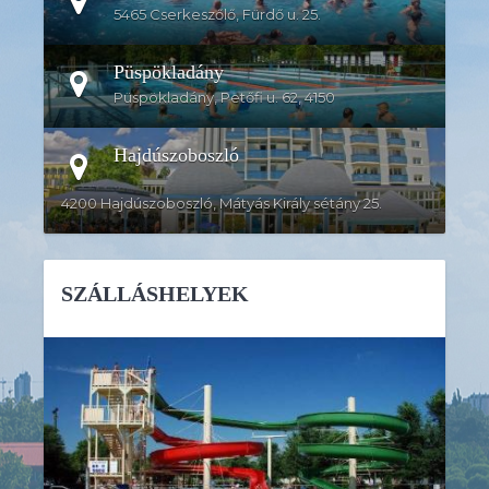
5465 Cserkeszőlő, Fürdő u. 25.
Püspökladány
Püspökladány, Petőfi u. 62, 4150
Hajdúszoboszló
4200 Hajdúszoboszló, Mátyás Király sétány 25.
SZÁLLÁSHELYEK
RÉSZLETEK