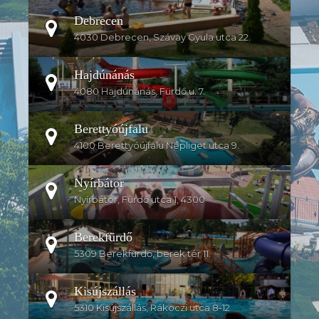
Debrecen
4030 Debrecen, Szávay Gyula utca 22.
Hajdúnánás
4080 Hajdúnánás, Fürdő u. 7.
Berettyóújfalu
4100 Berettyóújfalu Népliget utca 9.
Nyírbátor
Nyírbátor, Fürdő utca 1, 4300
Berekfürdő
5309 Berekfürdő, berek tér 11.
Kisújszállás
5310 Kisújszállás, Rákoczi utca 8-12