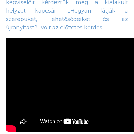
képviselőit kérdeztük meg a kialakult
helyzet kapcsán. „Hogyan látják a
szerepüket, lehetőségeiket és az
újranyitást?” volt az előzetes kérdés.