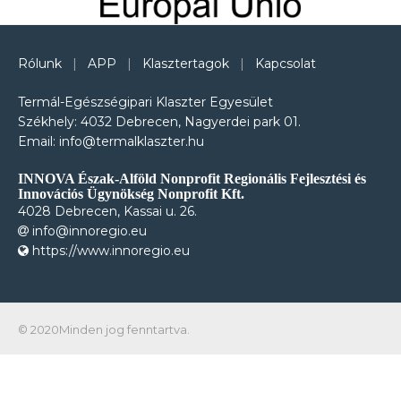
Rólunk
|
APP
|
Klasztertagok
|
Kapcsolat
Termál-Egészségipari Klaszter Egyesület
Székhely: 4032 Debrecen, Nagyerdei park 01.
Email: info@termalklaszter.hu
INNOVA Észak-Alföld Nonprofit Regionális Fejlesztési és
Innovációs Ügynökség Nonprofit Kft.
4028 Debrecen, Kassai u. 26.
info@innoregio.eu
https://www.innoregio.eu
© 2020Minden jog fenntartva.