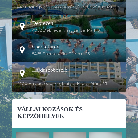
4431 Nyíregyháza-Sóstógyógyfürdő, Szódaház u. 18.
Debrecen
4032 Debrecen, nagyerdei Park 01.
Cserkefürdő
5465 Cserkeszőlő, Fürdő u. 25.
Hajdúszoboszló
4200 Hajdúszoboszló, Mátyás Király sétány 25.
VÁLLALKOZÁSOK ÉS
KÉPZŐHELYEK