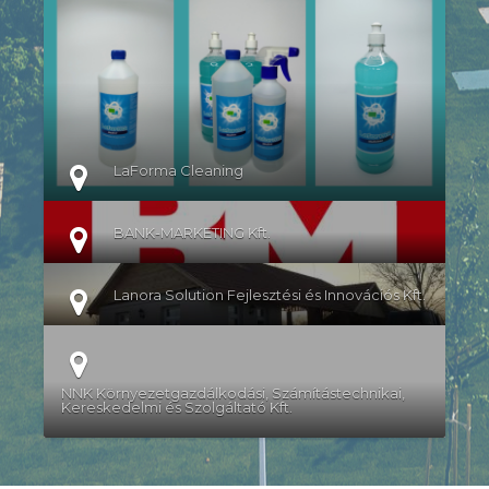
RÉSZLETEK
LaForma Cleaning
BANK-MARKETING Kft.
Lanora Solution Fejlesztési és Innovációs Kft.
NNK Környezetgazdálkodási, Számítástechnikai,
Kereskedelmi és Szolgáltató Kft.