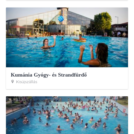
Kumánia Gyógy- és Strandfürdő
Kisújszállás