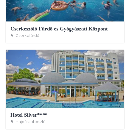
Cserkeszőlő Fürdő és Gyógyászati Központ
Cserkefürdő
Hotel Silver****
Hajdúszoboszló