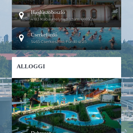
Hajdúszoboszló
4183 Kaba, Helyrajzi szám: 0165/2
Cserkefürdő
5465 Cserkeszőlő, Fürdő u. 25.
ALLOGGI
DETTAGLI
Debrecen