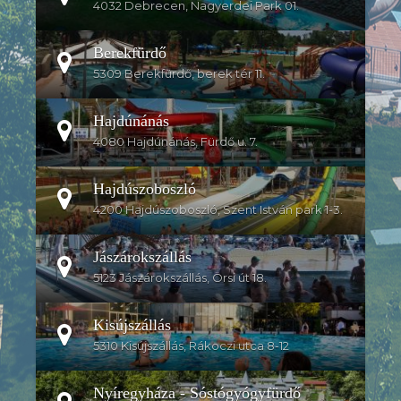
4032 Debrecen, Nagyerdei Park 01.
Berekfürdő
5309 Berekfürdő, berek tér 11.
Hajdúnánás
4080 Hajdúnánás, Fürdő u. 7.
Hajdúszoboszló
4200 Hajdúszoboszló, Szent István park 1-3.
Jászárokszállás
5123 Jászárokszállás, Örsi út 18.
Kisújszállás
5310 Kisújszállás, Rákoczi utca 8-12
Nyíregyháza - Sóstógyógyfürdő