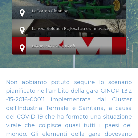
LaForma Cleaning
Lanora Solution Fejlesztési és Innovációs Kft.
BANK-MARKETING Kft.
Non abbiamo potuto seguire lo scenario
pianificato nell'ambito della gara GINOP 1.3.2
-15-2016-00011 implementata dal Cluster
dell’Industria Termale e Sanitaria, a causa
del COVID-19 che ha formato una situazione
virale che colpisce quasi tutti i paesi del
mondo. Gli elementi della gara dovevano