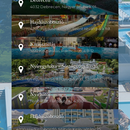
4032 Debrecen, Nagyerdei Park 01.
Hajdúszoboszló
4200 Hajdúszoboszló, Szent István park 1-3.
Kisújszállás
5310 Kisújszállás, Rákoczi utca 8-12
Nyíregyháza - Sóstógyógyfürdő
4431 Nyíregyháza-Sóstógyógyfürdő, Szódaház u. 18.
Nyírbátor
Nyírbátor, Fürdő utca 1, 4300
Hajdúszoboszló
4200 Hajdúszoboszló, Mátyás Király sétány 25.