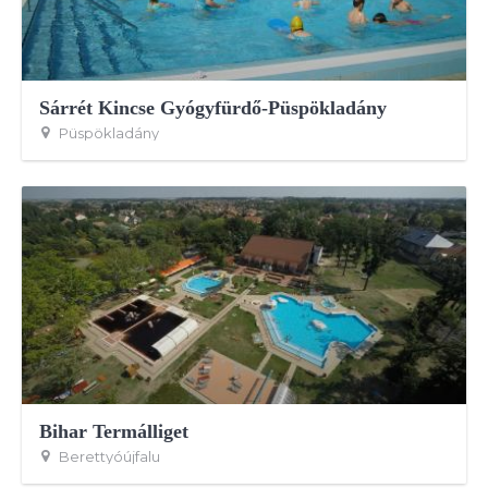
Sárrét Kincse Gyógyfürdő-Püspökladány
Püspökladány
Bihar Termálliget
Berettyóújfalu