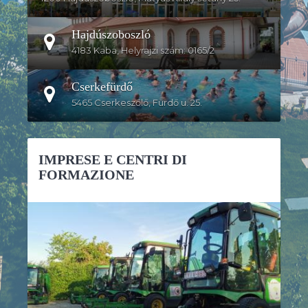
Hajdúszoboszló
4183 Kaba, Helyrajzi szám: 0165/2
Cserkefürdő
5465 Cserkeszőlő, Fürdő u. 25.
IMPRESE E CENTRI DI
FORMAZIONE
DETTAGLI