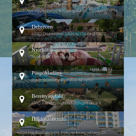
4431 Nyíregyháza-Sóstógyógyfürdő, Szódaház u. 18.
Debrecen
4030 Debrecen, Szávay Gyula utca 22.
Nyírbátor
Nyírbátor, Fürdő utca 1, 4300
Püspökladány
Püspökladány, Petőfi u. 62, 4150
Berettyóújfalu
4100 Berettyóújfalu Népliget utca 9.
Hajdúszoboszló
4200 Hajdúszoboszló, Mátyás Király sétány 25.