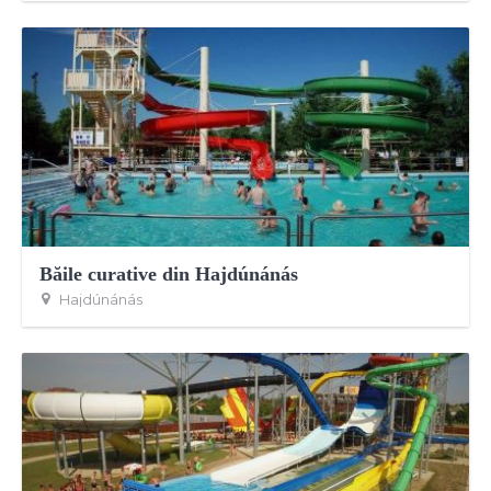
Băile curative din Hajdúnánás
Hajdúnánás