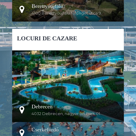
Berettyóújfalu
4100 Berettyóújfalu Népliget utca 9.
LOCURI DE CAZARE
DETALII
Debrecen
4032 Debrecen, nagyerdei Park 01.
Cserkefürdő