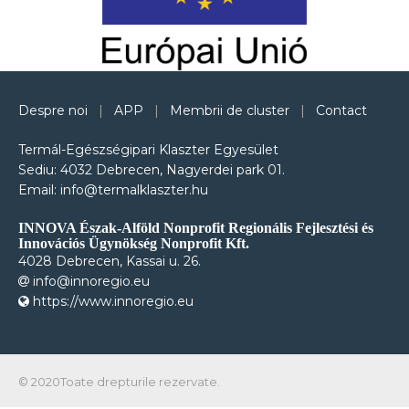
Despre noi
|
APP
|
Membrii de cluster
|
Contact
Termál-Egészségipari Klaszter Egyesület
Sediu: 4032 Debrecen, Nagyerdei park 01.
Email: info@termalklaszter.hu
INNOVA Észak-Alföld Nonprofit Regionális Fejlesztési és
Innovációs Ügynökség Nonprofit Kft.
4028 Debrecen, Kassai u. 26.
info@innoregio.eu
https://www.innoregio.eu
© 2020Toate drepturile rezervate.