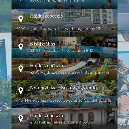
5465 Cserkeszőlő, Fürdő u. 25.
Hajdúszoboszló
4200 Hajdúszoboszló, Mátyás Király sétány 25.
Kisújszállás
5310 Kisújszállás, Rákoczi utca 8-12
Hajdúszoboszló
4200 Hajdúszoboszló, Szent István park 1-3.
Nyíregyháza - Sóstógyógyfürdő
4431 Nyíregyháza-Sóstógyógyfürdő, Szódaház u. 18.
Hajdúszoboszló
4183 Kaba, Helyrajzi szám: 0165/2