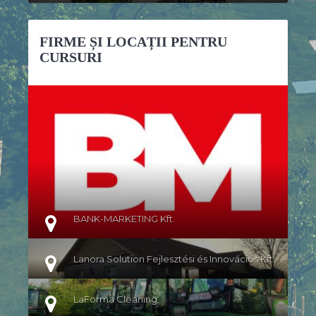
FIRME ȘI LOCAȚII PENTRU
CURSURI
DETALII
BANK-MARKETING Kft.
Lanora Solution Fejlesztési és Innovációs Kft.
LaForma Cleaning