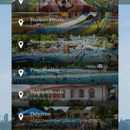
Nyírbátor, Fürdő utca 1, 4300
Hajdúszoboszló
4200 Hajdúszoboszló, Szent István park 1-3.
Nyíregyháza - Sóstógyógyfürdő
4431 Nyíregyháza-Sóstógyógyfürdő, Szódaház u. 18.
Püspökladány
Püspökladány, Petőfi u. 62, 4150
Hajdúszoboszló
4183 Kaba, Helyrajzi szám: 0165/2
Debrecen
4030 Debrecen, Szávay Gyula utca 22.