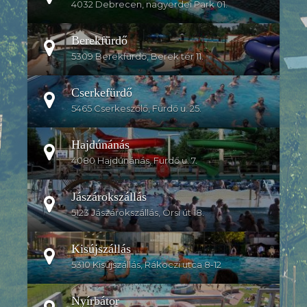
4032 Debrecen, nagyerdei Park 01.
Berekfürdő
5309 Berekfürdő, Berek tér 11.
Cserkefürdő
5465 Cserkeszőlő, Fürdő u. 25.
Hajdúnánás
4080 Hajdúnánás, Fürdő u. 7.
Jászárokszállás
5123 Jászárokszállás, Örsi út 18.
Kisújszállás
5310 Kisújszállás, Rákoczi utca 8-12
Nyírbátor