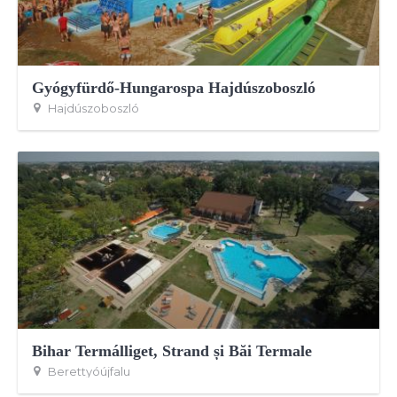
Gyógyfürdő-Hungarospa Hajdúszoboszló
Hajdúszoboszló
Bihar Termálliget, Strand și Băi Termale
Berettyóújfalu