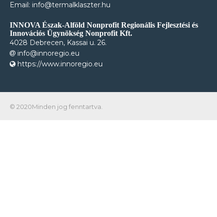
Email: info@termalklaszter.hu
INNOVA Észak-Alföld Nonprofit Regionális Fejlesztési és
Innovációs Ügynökség Nonprofit Kft.
4028 Debrecen, Kassai u. 26.
info@innoregio.eu
https://www.innoregio.eu
© 2020Minden jog fenntartva.