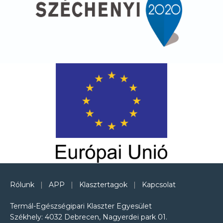
Rólunk
|
APP
|
Klasztertagok
|
Kapcsolat
Termál-Egészségipari Klaszter Egyesület
Székhely: 4032 Debrecen, Nagyerdei park 01.