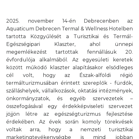
2025. november 14-én Debrecenben az
Aquaticum Debrecen Termal & Wellness Hotelben
tartotta Közgyűlését a Turisztikai és Termál-
Egészségipari Klaszter, ahol ünnepi
megemlékezést tartottak fennállásuk 20.
évfordulója alkalmából. Az egyesületi keretek
között működő klaszter alapításakor elsődleges
cél volt, hogy az Észak-alföldi régió
termálturizmusában érintett szereplők - fürdők,
szálláshelyek, vállalkozások, oktatási intézmények,
önkormányzatok, és egyéb szervezetek –
összefogásával egy érdekképviseleti szervezet
jöjjön létre az egészségturizmus fejlesztése
érdekében. Az évek során komoly törekvések
voltak arra, hogy a nemzeti turisztikai
marketingtevékenységbe is mind jobban