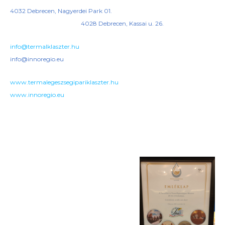
4032 Debrecen, Nagyerdei Park 01.
4028 Debrecen, Kassai u. 26.
info@termalklaszter.hu
info@innoregio.eu
www.termalegeszsegipariklaszter.hu
www.innoregio.eu