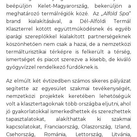
beépüljön Kelet-Magyarország, bekerüljön a
meghatározó termálrégiók közé. Az
„Alföld Spa
”
brand kialakításával, a Dél-Alföldi Termál
Klaszterrel kötött együttműködésnek és egyéb
iparági szereplőkkel kialakított partnerségeknek
köszönhetően nem csak a hazai, de a nemzetközi
termálturisztikai térképre is felkerült a térség,
ismertséget és piacot szerezve a kisebb, de kiváló
gyógyvízzel rendelkező fürdőknek is.
Az elmúlt két évtizedben számos sikeres pályázat
segítette az egyesület szakmai tevékenységét,
nemzetközi projektek keretében lehetőségük
volt a klasztertagoknak több országba eljutni, ahol
jó gyakorlatokkal ismerkedhettek és szerezhettek
tapasztalatokat, alakíthattak ki szakmai
kapcsolatokat, Franciaország, Olaszország, Izland,
Csehország, Románia, Lettország, Litvánia,